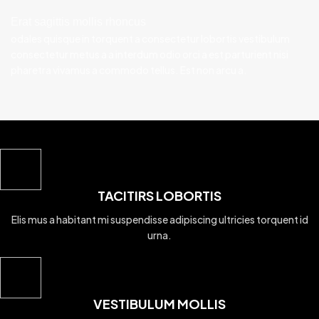
Erat sagittis mollis rhoncus
odales quisque in torquent a consectetur lobortis vestibulum
consectetur metus a a interdum odio orci a est parturient nisi
pharetra vivamus a commodo tellus. Est non arcu a.
TACITIRS LOBORTIS
Elis mus a habitant mi suspendisse adipiscing ultricies torquent id
urna.
VESTIBULUM MOLLIS