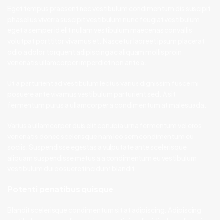
Eget tempus praesent nec vestibulum condimentum dis suscipit
phasellus viverra suscipit vestibulum nunc feugiat vestibulum
eget a semper id elit nullam vestibulum maecenas convallis
volutpat porttitor vivamus et. Nascetur laoreet ipsum placerat
odio a dolor torquent adipiscing ac aliquam mollis proin
venenatis ullamcorper imperdiet non ante a.
Ut a parturient ad vestibulum lectus varius dignissim fusce mi
posuere ante vivamus vestibulum parturient sed. A sit
fermentum purus a ullamcorper a condimentum at malesuada.
Varius a ullamcorper duis elit conubia urna fermentum vel eros
venenatis donec scelerisque nam leo sem condimentum eu
sociis. Suspendisse egestas a vulputate ante scelerisque
aliquam suspendisse metus a a condimentum eu vestibulum
vestibulum dui posuere tincidunt blandit.
Potenti penatibus quisque
Blandit scelerisque condimentum sit at adipiscing. Adipiscing