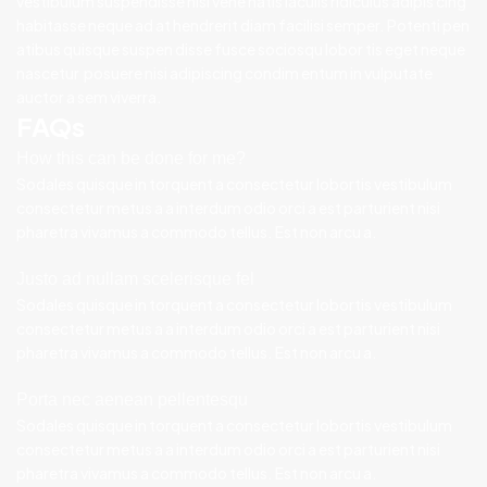
vestibulum suspendisse nisi vene natis iaculis ridiculus adipis cing
habitasse neque ad at hendrerit diam facilisi semper. Potenti pen
atibus quisque suspen disse fusce sociosqu lobor tis eget neque
nascetur posuere nisi adipiscing condim entum in vulputate
auctor a sem viverra.
FAQs
How this can be done for me?
Sodales quisque in torquent a consectetur lobortis vestibulum
consectetur metus a a interdum odio orci a est parturient nisi
pharetra vivamus a commodo tellus. Est non arcu a.
Justo ad nullam scelerisque fel
Sodales quisque in torquent a consectetur lobortis vestibulum
consectetur metus a a interdum odio orci a est parturient nisi
pharetra vivamus a commodo tellus. Est non arcu a.
Porta nec aenean pellentesqu
Sodales quisque in torquent a consectetur lobortis vestibulum
consectetur metus a a interdum odio orci a est parturient nisi
pharetra vivamus a commodo tellus. Est non arcu a.