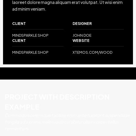
laoreet dolore magna aliquam erat volutpat. Ut wisi enim
ad minim veniam.
CLIENT
DESIGNER
MINDSPARKLE SHOP
JOHN DOE
CLIENT
WEBSITE
MINDSPARKLE SHOP
XTEMOS.COM/WOOD
PROJECT WITH DESCRIPTION
EXAMPLE
Commodo scelerisque facilisis enim ante habitant suspendisse
fringilla ad a primis malesuada curabitur ullamcorper tellus
fermentum.